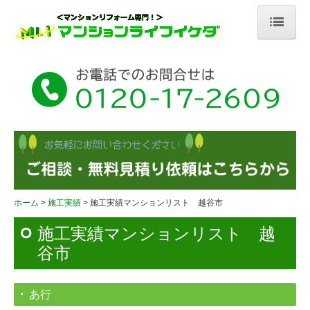
ホーム
会社案内
社員紹介
イベント情報
外部リンク
サービス内容
ホーム
施工実績
施工実績マンションリスト 越谷市
オトク情報！
施工実績マンションリスト 越
谷市
内装リフォーム
水廻りリフォーム
あ行
戸建てリフォーム