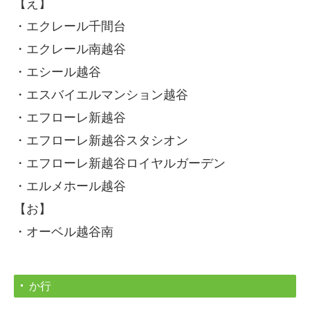
【え】
・エクレール千間台
施工事例洗面台
・エクレール南越谷
施工事例内装リフォーム
・エシール越谷
施工事例戸建てリフォーム
・エスバイエルマンション越谷
その他リフォーム
・エフローレ新越谷
施工実績
・エフローレ新越谷スタシオン
・エフローレ新越谷ロイヤルガーデン
お問合せ
・エルメホール越谷
無料お見積り依頼フォーム
【お】
正社員募集
・オーベル越谷南
か行