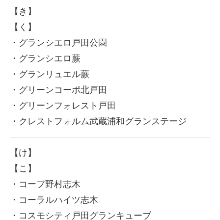
【き】
施工事例洗面台
【く】
施工事例内装リフォーム
・グランシエロ戸田公園
施工事例戸建てリフォーム
・グランシエロ蕨
・グランリュエル蕨
その他リフォーム
・グリーンコーポ北戸田
施工実績
・グリーンフォレスト戸田
お問合せ
・クレストフォルム武蔵浦和グランステージ
無料お見積り依頼フォーム
【け】
正社員募集
【こ】
・コープ野村志木
・コーラルハイツ志木
・コスモシティ戸田グランキューブ