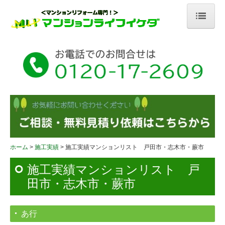
ホーム
会社案内
社員紹介
イベント情報
外部リンク
サービス内容
ホーム
施工実績
施工実績マンションリスト 戸田市・志木市・蕨市
オトク情報！
施工実績マンションリスト 戸
田市・志木市・蕨市
内装リフォーム
水廻りリフォーム
あ行
戸建てリフォーム