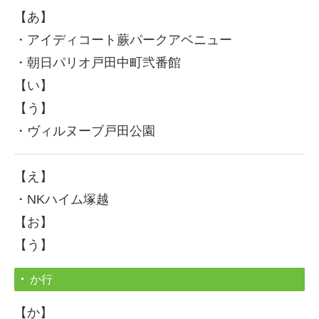
【あ】
バリアフリーリフォーム
・アイディコート蕨パークアベニュー
これからお引越し予定の方へ
・朝日パリオ戸田中町弐番館
【い】
リフォームの流れ
【う】
よくある質問
・ヴィルヌーブ戸田公園
プライバシーポリシー
カスタマーハラスメントに対する基本方針
【え】
・NKハイム塚越
リフォーム施工事例
【お】
施工事例フルリフォーム
【う】
施工事例キッチン
か行
施工事例ユニットバス
【か】
施工事例トイレ